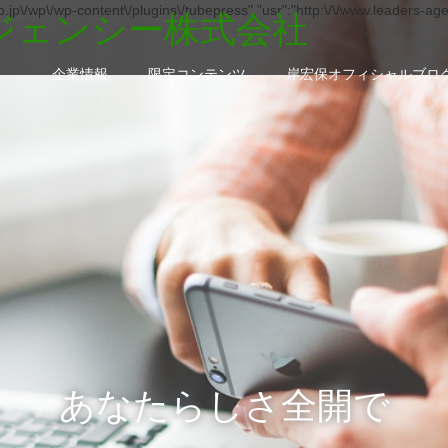
.jp\/wp\/wp-content\/plugins\/tubepress","usr":"http:\/\/www.leaders-ag
企業情報
限定コンテンツ
岸宏保オフィシャルブロ
あなたらしさ全開で