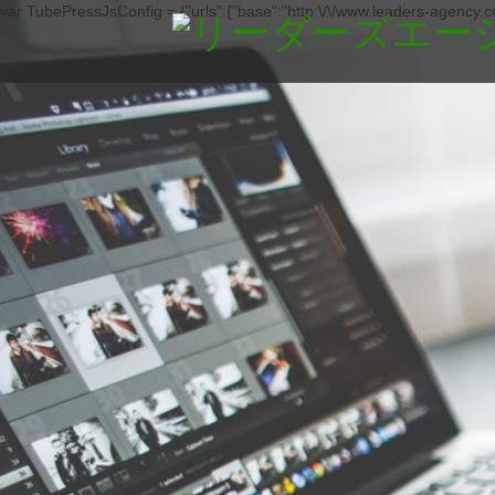
var TubePressJsConfig = {"urls":{"base":"http:\/\/www.leaders-agency.co