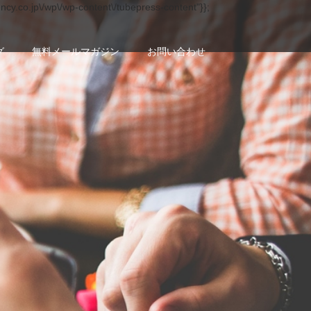
ency.co.jp\/wp\/wp-content\/tubepress-content"}};
グ
無料メールマガジン
お問い合わせ